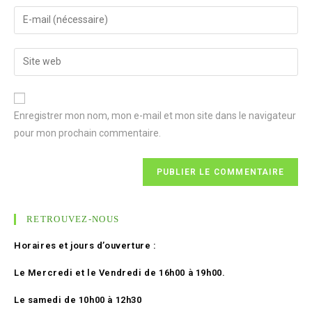
name
Enter
or
your
username
email
Enter
your
website
URL
Enregistrer mon nom, mon e-mail et mon site dans le navigateur
(optional)
pour mon prochain commentaire.
RETROUVEZ-NOUS
Horaires et jours d’ouverture :
Le Mercredi et le Vendredi de 16h00 à 19h00.
Le samedi de 10h00 à 12h30