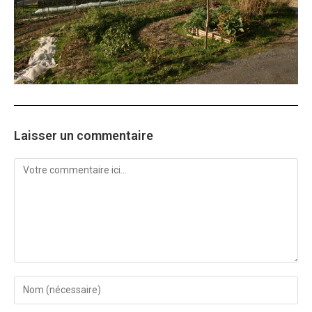
Laisser un commentaire
Comment
Enter
your